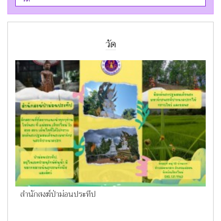
วัด
สำนักสงฆ์ป่าม่อนประทีป