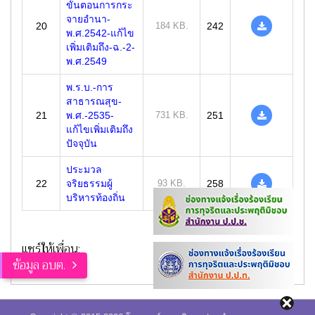
ขั้นตอนการกระ
จายอำนา-
20
184 KB.
242
พ.ศ.2542-แก้ไข
เพิ่มเติมถึง-ฉ.-2-
พ.ศ.2549
พ.ร.บ.-การ
สาธารณสุข-
21
พ.ศ.-2535-
731 KB.
251
แก้ไขเพิ่มเติมถึง
ปัจจุบัน
ประมวล
22
จริยธรรมผู้
93 KB.
258
บริหารท้องถิ่น
แชร์ให้เพื่อน:
ข้อมูล อบต.