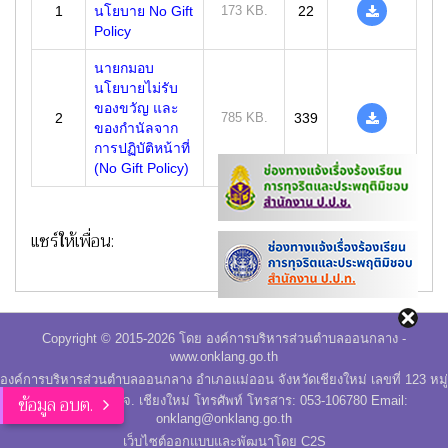
1
นโยบาย No Gift
173 KB.
22
Policy
นายกมอบ
นโยบายไม่รับ
ของขวัญ และ
2
785 KB.
339
ของกำนัลจาก
การปฏิบัติหน้าที่
(No Gift Policy)
แชร์ให้เพื่อน:
Copyright © 2015-2026 โดย องค์การบริหารส่วนตำบลออนกลาง -
www.onklang.go.th
องค์การบริหารส่วนตำบลออนกลาง อำเภอแม่ออน จังหวัดเชียงใหม่ เลขที่ 123 หมู่
ข้อมูล อบต.
ที่ 9 อ.แม่ออน จ. เชียงใหม่ โทรศัพท์ โทรสาร: 053-106780 Email:
onklang@onklang.go.th
เว็บไซต์ออกแบบและพัฒนาโดย C2S